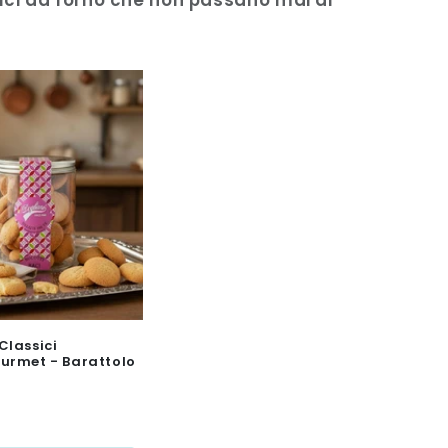
 dolci da forno che non passano mai di
Classici
urmet - Barattolo