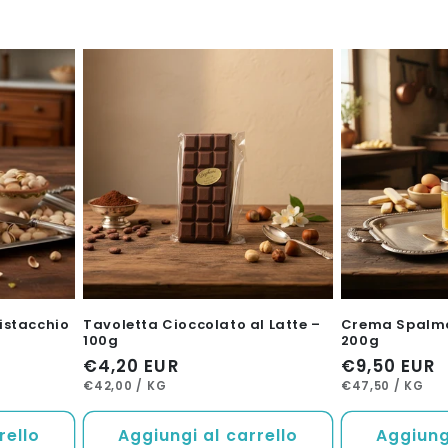
istacchio
Tavoletta Cioccolato al Latte –
Crema Spalma
100g
200g
Prezzo
€4,20 EUR
Prezzo
€9,50 EUR
PREZZO
PER
PREZZO
PER
di
di
€42,00
/
KG
€47,50
/
KG
UNITARIO
UNITARIO
listino
listino
rello
Aggiungi al carrello
Aggiungi