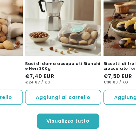
Baci di dama accoppiati Bianchi
Biscotti di fro
e Neri 300g
cioccolato fo
Prezzo
€7,40 EUR
Prezzo
€7,50 EUR
PREZZO
PER
PREZZO
PER
di
di
€24,67
/
KG
€30,00
/
KG
UNITARIO
UNITARIO
listino
listino
rello
Aggiungi al carrello
Aggiungi
Visualizza tutto