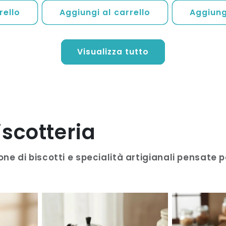
listino
rello
Aggiungi al carrello
Aggiungi
Visualizza tutto
iscotteria
ione di biscotti e specialità artigianali pensat