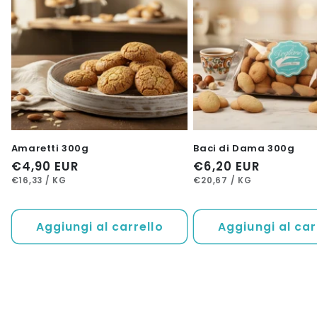
Amaretti 300g
Baci di Dama 300g
Prezzo
€4,90 EUR
Prezzo
€6,20 EUR
PREZZO
PER
PREZZO
PER
di
di
€16,33
/
KG
€20,67
/
KG
UNITARIO
UNITARIO
listino
listino
Aggiungi al carrello
Aggiungi al car