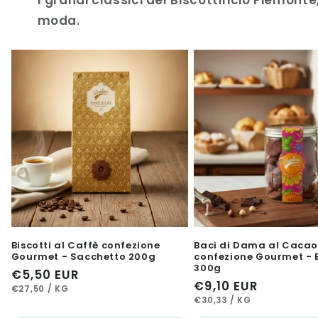
I grandi classici del Biscottificio Piemonte
moda.
Biscotti al Caffè confezione
Baci di Dama al Caca
Gourmet - Sacchetto 200g
confezione Gourmet - 
300g
Prezzo
€5,50 EUR
Prezzo
€9,10 EUR
PREZZO
PER
di
€27,50
/
KG
UNITARIO
PREZZO
PER
di
€30,33
/
KG
listino
UNITARIO