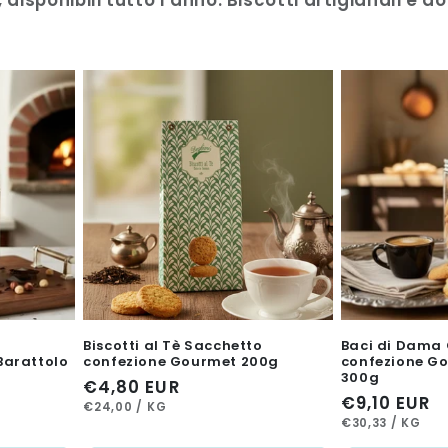
, disponibili tutto l'anno. Biscotti artigianali e
o
Biscotti al Tè Sacchetto
Baci di Dama 
Barattolo
confezione Gourmet 200g
confezione Go
300g
Prezzo
€4,80 EUR
Prezzo
€9,10 EUR
PREZZO
PER
di
€24,00
/
KG
UNITARIO
PREZZO
PER
di
€30,33
/
KG
listino
UNITARIO