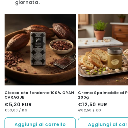
giornata.
Cioccolato fondente 100% GRAN
Crema Spalmabile al P
CARAQUE
200g
Prezzo
€5,30 EUR
Prezzo
€12,50 EUR
PREZZO
PER
PREZZO
PER
di
di
€53,00
/
KG
€62,50
/
KG
UNITARIO
UNITARIO
listino
listino
Aggiungi al carrello
Aggiungi al car