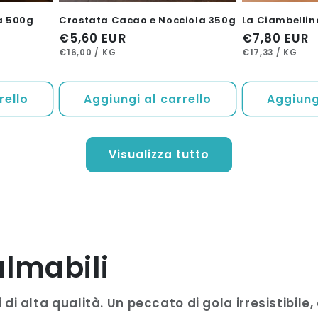
a 500g
Crostata Cacao e Nocciola 350g
La Ciambelli
Prezzo
€5,60 EUR
Prezzo
€7,80 EUR
PREZZO
PER
PREZZO
PER
di
di
€16,00
/
KG
€17,33
/
KG
UNITARIO
UNITARIO
listino
listino
rello
Aggiungi al carrello
Aggiungi
Visualizza tutto
almabili
di alta qualità. Un peccato di gola irresistibil