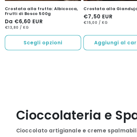
Crostata alla frutta: Albicocca,
Crostata alla Gianduj
Frutti di Bosco 500g
Prezzo
€7,50 EUR
Prezzo
Da €6,60 EUR
PREZZO
PER
di
€15,00
/
KG
UNITARIO
PREZZO
PER
di
€13,80
/
KG
listino
UNITARIO
listino
Scegli opzioni
Aggiungi al car
Cioccolateria e Sp
Cioccolato artigianale e creme spalmabili 