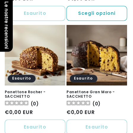
Le nostre recensioni
di
di
listino
listino
Esaurito
Scegli opzioni
Esaurito
Esaurito
Panettone Rocher -
Panettone Gran Moro -
SACCHETTO
SACCHETTO
(
0
)
(
0
)
Prezzo
€0,00 EUR
Prezzo
€0,00 EUR
di
di
listino
listino
Esaurito
Esaurito