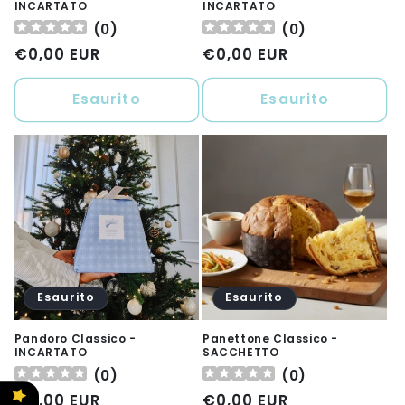
INCARTATO
INCARTATO
(
0
)
(
0
)
Prezzo
€0,00 EUR
Prezzo
€0,00 EUR
di
di
listino
listino
Esaurito
Esaurito
Esaurito
Esaurito
Pandoro Classico -
Panettone Classico -
INCARTATO
SACCHETTO
(
0
)
(
0
)
Prezzo
€0,00 EUR
Prezzo
€0,00 EUR