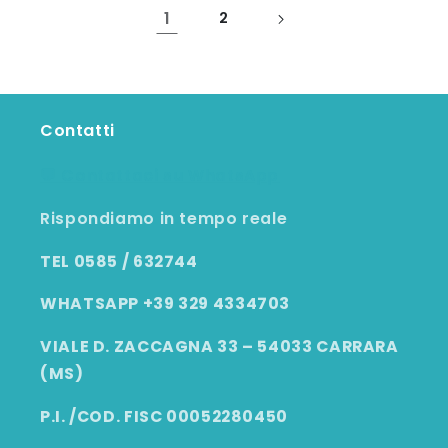
1
2
Contatti
💬 Contattaci su WhatsApp
Rispondiamo in tempo reale
TEL 0585 / 632744
WHATSAPP +39 329 4334703
VIALE D. ZACCAGNA 33 – 54033 CARRARA
(MS)
P.I. /COD. FISC 00052280450