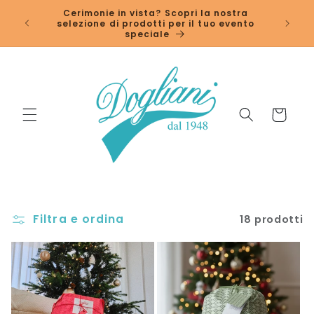
Vai
↵
↵
↵
↵
Open Accessibility Widget
Skip to content
Skip to menu
Skip to footer
Cerimonie in vista? Scopri la nostra
direttamente
selezione di prodotti per il tuo evento
ai contenuti
speciale
Carrello
Filtra e ordina
18 prodotti