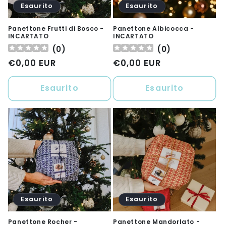
Esaurito
Esaurito
Panettone Frutti di Bosco -
Panettone Albicocca -
INCARTATO
INCARTATO
(
0
)
(
0
)
Prezzo
€0,00 EUR
Prezzo
€0,00 EUR
di
di
listino
listino
Esaurito
Esaurito
Esaurito
Esaurito
Panettone Rocher -
Panettone Mandorlato -