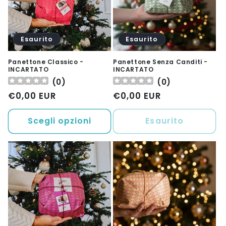
Esaurito
Esaurito
Panettone Classico -
Panettone Senza Canditi -
INCARTATO
INCARTATO
(
0
)
(
0
)
Prezzo
€0,00 EUR
Prezzo
€0,00 EUR
di
di
listino
listino
Scegli opzioni
Esaurito