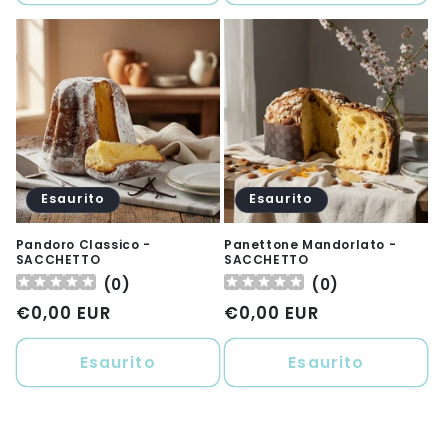
Esaurito
Esaurito
Pandoro Classico -
Panettone Mandorlato -
SACCHETTO
SACCHETTO
(
0
)
(
0
)
Prezzo
€0,00 EUR
Prezzo
€0,00 EUR
di
di
listino
listino
Esaurito
Esaurito