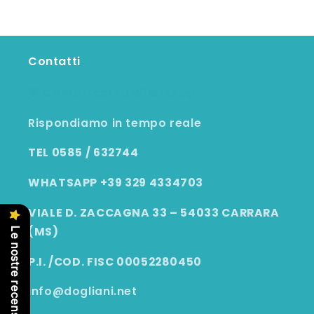
Contatti
💬 Contattaci su WhatsApp
Rispondiamo in tempo reale
TEL 0585 / 632744
WHATSAPP +39 329 4334703
VIALE D. ZACCAGNA 33 – 54033 CARRARA
(MS)
Le nostre recensioni
P.I. /COD. FISC 00052280450
info@dogliani.net