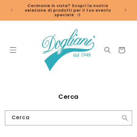
Vai
↵
↵
↵
↵
Open Accessibility Widget
Skip to content
Skip to menu
Skip to footer
Cerimonie in vista? Scopri la nostra
direttamente
selezione di prodotti per il tuo evento
ai contenuti
speciale
Carrello
Cerca
Cerca