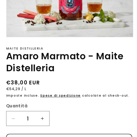
Apri
contenuti
multimediali
MAITE DISTILLERIA
Amaro Marmato - Maite
1
in
finestra
Distelleria
modale
Prezzo
€38,00 EUR
PREZZO
PER
di
€54,29
/
L
UNITARIO
Imposte incluse.
Spese di spedizione
calcolate al check-out.
listino
Quantità
Diminuisci
Aumenta
quantità
quantità
per
per