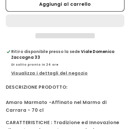
Aggiungi al carrello
Amaro
Amaro
Marmato
Marmato
-
-
Maite
Maite
Distelleria
Distelleria
Ritiro disponibile presso la sede
Viale Domenico
Zaccagna 33
Di solito pronto in 24 ore
Visualizza i dettagli del negozio
DESCRIZIONE PRODOTTO:
Amaro Marmato -Affinato nel Marmo di
Carrara - 70 cl
CARATTERISTICHE : Tradizione ed Innovazione