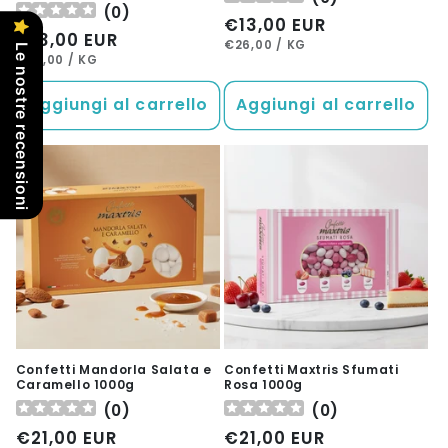
(
0
)
Prezzo
€13,00 EUR
Prezzo
€13,00 EUR
PREZZO
PER
di
€26,00
/
KG
Le nostre recensioni
UNITARIO
PREZZO
PER
di
€26,00
/
KG
listino
UNITARIO
listino
Aggiungi al carrello
Aggiungi al carrello
Confetti Mandorla Salata e
Confetti Maxtris Sfumati
Caramello 1000g
Rosa 1000g
(
0
)
(
0
)
Prezzo
€21,00 EUR
Prezzo
€21,00 EUR