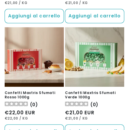
PREZZO
PER
PREZZO
PER
di
di
€21,00
/
KG
€21,00
/
KG
UNITARIO
UNITARIO
listino
listino
Aggiungi al carrello
Aggiungi al carrello
Confetti Maxtris Sfumati
Confetti Maxtris Sfumati
Rosso 1000g
Verde 1000g
(
0
)
(
0
)
Prezzo
€22,00 EUR
Prezzo
€21,00 EUR
PREZZO
PER
PREZZO
PER
di
di
€22,00
/
KG
€21,00
/
KG
UNITARIO
UNITARIO
listino
listino