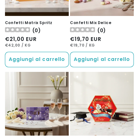
Confetti Matrix Spritz
Confetti Mix Delice
(
0
)
(
0
)
Prezzo
€21,00 EUR
Prezzo
€19,70 EUR
PREZZO
PER
PREZZO
PER
di
di
€42,00
/
KG
€19,70
/
KG
UNITARIO
UNITARIO
listino
listino
Aggiungi al carrello
Aggiungi al carrello