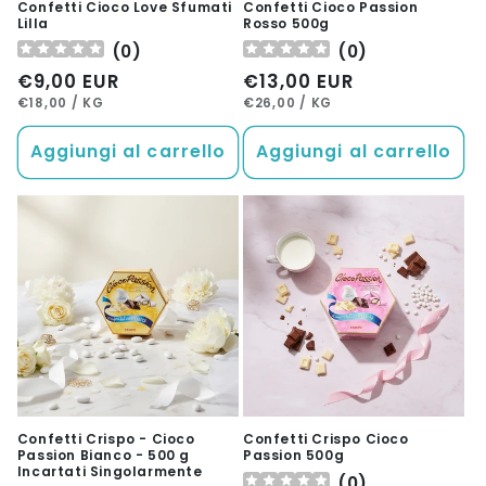
Confetti Cioco Love Sfumati
Confetti Cioco Passion
Lilla
Rosso 500g
(
0
)
(
0
)
Prezzo
€9,00 EUR
Prezzo
€13,00 EUR
PREZZO
PER
PREZZO
PER
di
di
€18,00
/
KG
€26,00
/
KG
UNITARIO
UNITARIO
listino
listino
Aggiungi al carrello
Aggiungi al carrello
Confetti Crispo - Cioco
Confetti Crispo Cioco
Passion Bianco - 500 g
Passion 500g
Incartati Singolarmente
(
0
)