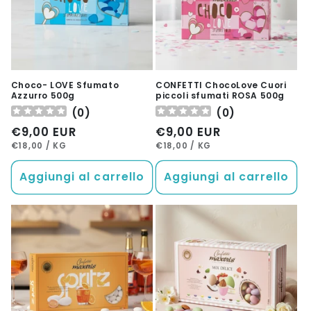
Choco- LOVE Sfumato
CONFETTI ChocoLove Cuori
Azzurro 500g
piccoli sfumati ROSA 500g
(
0
)
(
0
)
Prezzo
€9,00 EUR
Prezzo
€9,00 EUR
PREZZO
PER
PREZZO
PER
di
di
€18,00
/
KG
€18,00
/
KG
UNITARIO
UNITARIO
listino
listino
Aggiungi al carrello
Aggiungi al carrello