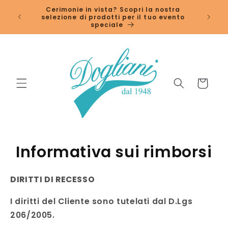
Vai
↵
↵
↵
↵
Open Accessibility Widget
Skip to content
Skip to menu
Skip to footer
Cerimonie in vista? Scopri la nostra
direttamente
selezione di prodotti per il tuo evento
ai contenuti
speciale
Carrello
Informativa sui rimborsi
DIRITTI DI RECESSO
I diritti del Cliente sono tutelati dal D.Lgs
206/2005.