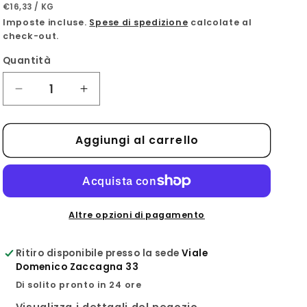
PREZZO
PER
di
€16,33
/
KG
UNITARIO
g
Imposte incluse.
Spese di spedizione
calcolate al
listino
check-out.
e
o
Quantità
g
Diminuisci
Aumenta
r
quantità
quantità
a
per
per
Aggiungi al carrello
Amaretti
Amaretti
f
300g
300g
i
c
a
Altre opzioni di pagamento
Ritiro disponibile presso la sede
Viale
Domenico Zaccagna 33
Di solito pronto in 24 ore
Visualizza i dettagli del negozio