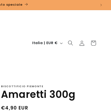
nto speciale
P
Accedi
Carrello
Italia | EUR €
a
e
s
e
/
A
BISCOTTIFICIO PIEMONTE
Amaretti 300g
r
e
Prezzo
€4,90 EUR
a