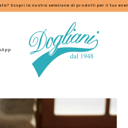
sta? Scopri la nostra selezione di prodotti per il tuo eve
tsApp