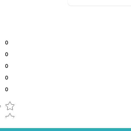
0
0
0
0
0
Star rating
e