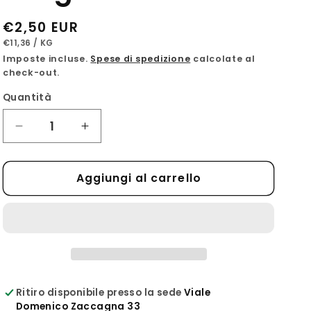
g
Prezzo
€2,50 EUR
e
PREZZO
PER
di
€11,36
/
KG
UNITARIO
Imposte incluse.
Spese di spedizione
calcolate al
o
listino
check-out.
g
Quantità
r
a
Diminuisci
Aumenta
f
quantità
quantità
per
per
i
Aggiungi al carrello
Panigacci
Panigacci
c
classici
classici
220g
220g
a
Ritiro disponibile presso la sede
Viale
Domenico Zaccagna 33