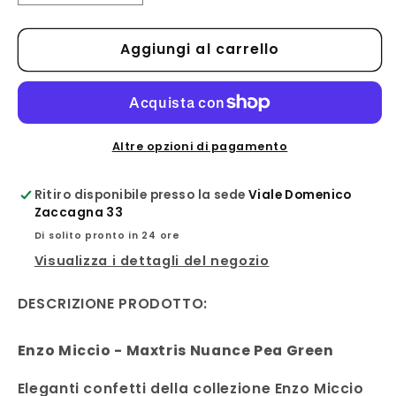
quantità
quantità
per
per
Aggiungi al carrello
Enzo
Enzo
Miccio
Miccio
-
-
Maxtris
Maxtris
Nuance
Nuance
Pea
Pea
Altre opzioni di pagamento
Green
Green
Ritiro disponibile presso la sede
Viale Domenico
Zaccagna 33
Di solito pronto in 24 ore
Visualizza i dettagli del negozio
DESCRIZIONE PRODOTTO:
Enzo Miccio - Maxtris Nuance Pea Green
Eleganti confetti della collezione Enzo Miccio