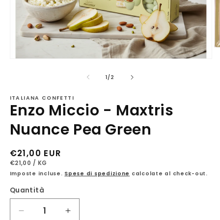
Ap
c
Apri
mu
contenuti
2
multimediali
su
1
/
2
in
1
fi
in
m
ITALIANA CONFETTI
finestra
Enzo Miccio - Maxtris
modale
Nuance Pea Green
Prezzo
€21,00 EUR
PREZZO
PER
di
€21,00
/
KG
UNITARIO
Imposte incluse.
Spese di spedizione
calcolate al check-out.
listino
Quantità
Diminuisci
Aumenta