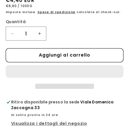
Prezzo
€4,40 EUR
PREZZO
PER
di
€8,80
/
1000G
UNITARIO
Imposte incluse.
Spese di spedizione
calcolate al check-out.
listino
Quantità
Diminuisci
Aumenta
quantità
quantità
per
per
Aggiungi al carrello
Trofie
Trofie
n.114
n.114
500g
500g
-
-
Cav.
Cav.
Giuseppe
Giuseppe
Cocco
Cocco
Ritiro disponibile presso la sede
Viale Domenico
Zaccagna 33
Di solito pronto in 24 ore
Visualizza i dettagli del negozio