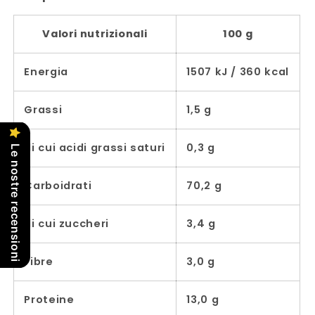
Valori nutrizionali
100 g
Energia
1507 kJ / 360 kcal
Grassi
1,5 g
di cui acidi grassi saturi
0,3 g
Le nostre recensioni
Carboidrati
70,2 g
di cui zuccheri
3,4 g
Fibre
3,0 g
Proteine
13,0 g