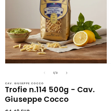
Apri
Ap
contenuti
c
multimediali
mu
su
1
/
3
1
2
in
in
CAV. GIUSEPPE COCCO
finestra
fi
Trofie n.114 500g - Cav.
modale
m
Giuseppe Cocco