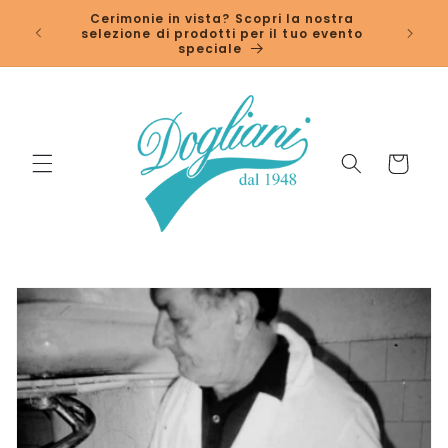
Vai
↵
↵
↵
↵
Open Accessibility Widget
Skip to content
Skip to menu
Skip to footer
Cerimonie in vista? Scopri la nostra
direttamente
selezione di prodotti per il tuo evento
ai contenuti
speciale
Carrello